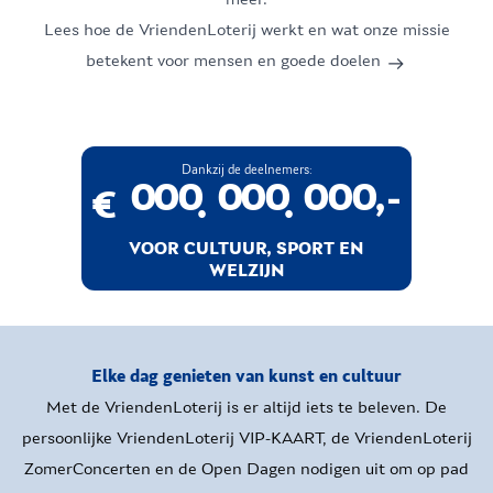
7
7
7
7
7
7
7
7
7
Lees hoe de VriendenLoterij werkt en wat onze missie
betekent voor mensen en goede doelen
8
8
8
8
8
8
8
8
8
9
9
9
9
9
9
9
9
9
Dankzij de deelnemers:
0
0
0
0
0
0
0
0
0
,-
€
.
.
1
1
1
1
1
1
1
1
1
VOOR CULTUUR, SPORT EN
WELZIJN
2
2
2
2
2
2
2
2
2
3
3
3
3
3
3
3
3
3
Elke dag genieten van kunst en cultuur
Met de VriendenLoterij is er altijd iets te beleven. De
4
4
4
4
4
4
4
4
4
persoonlijke VriendenLoterij VIP-KAART, de VriendenLoterij
5
5
5
5
5
5
5
5
5
ZomerConcerten en de Open Dagen nodigen uit om op pad