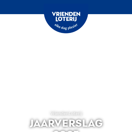
Home
VriendenLoterij
JAARVERSLAG