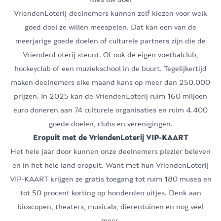
VriendenLoterij-deelnemers kunnen
zelf kiezen
voor welk
goed doel ze willen meespelen. Dat kan een van de
meerjarige goede doelen of culturele partners zijn die de
VriendenLoterij steunt. Of ook de eigen voetbalclub,
hockeyclub of een muziekschool in de buurt. Tegelijkertijd
maken deelnemers elke maand kans op meer dan 250.000
prijzen
. In 2025 kan de VriendenLoterij ruim 160 miljoen
euro doneren aan 74 culturele organisaties en ruim 4.400
goede doelen, clubs en verenigingen.
Eropuit met de VriendenLoterij VIP-KAART
Het hele jaar door kunnen onze deelnemers plezier beleven
en in het hele land eropuit. Want met hun
VriendenLoterij
VIP-KAART
krijgen ze gratis toegang tot ruim 180 musea en
tot 50 procent korting op honderden uitjes. Denk aan
6
6
6
6
6
6
6
6
6
bioscopen, theaters, musicals, dierentuinen en nog veel
meer.