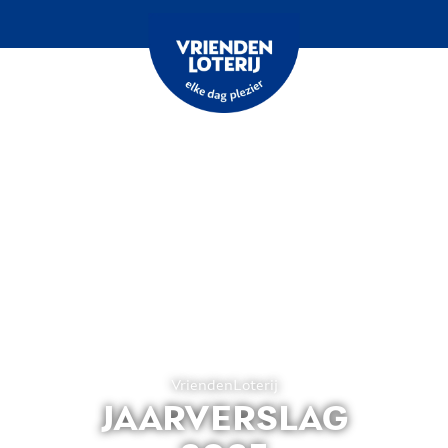
Home
VriendenLoterij
JAARVERSLAG