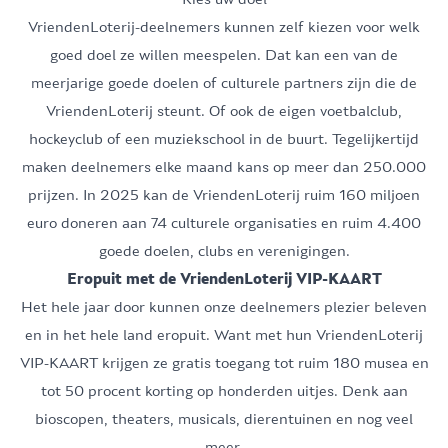
VriendenLoterij-deelnemers kunnen
zelf kiezen
voor welk
goed doel ze willen meespelen. Dat kan een van de
meerjarige goede doelen of culturele partners zijn die de
VriendenLoterij steunt. Of ook de eigen voetbalclub,
hockeyclub of een muziekschool in de buurt. Tegelijkertijd
maken deelnemers elke maand kans op meer dan 250.000
prijzen
. In 2025 kan de VriendenLoterij ruim 160 miljoen
euro doneren aan 74 culturele organisaties en ruim 4.400
goede doelen, clubs en verenigingen.
Eropuit met de VriendenLoterij VIP-KAART
Het hele jaar door kunnen onze deelnemers plezier beleven
en in het hele land eropuit. Want met hun
VriendenLoterij
VIP-KAART
krijgen ze gratis toegang tot ruim 180 musea en
tot 50 procent korting op honderden uitjes. Denk aan
6
6
6
6
6
6
6
6
6
bioscopen, theaters, musicals, dierentuinen en nog veel
meer.