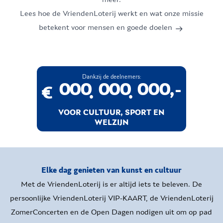
7
7
7
7
7
7
7
7
7
Lees hoe de VriendenLoterij werkt en wat onze missie
betekent voor mensen en goede doelen
8
8
8
8
8
8
8
8
8
9
9
9
9
9
9
9
9
9
Dankzij de deelnemers:
0
0
0
0
0
0
0
0
0
,-
€
.
.
1
1
1
1
1
1
1
1
1
VOOR CULTUUR, SPORT EN
WELZIJN
2
2
2
2
2
2
2
2
2
3
3
3
3
3
3
3
3
3
Elke dag genieten van kunst en cultuur
Met de VriendenLoterij is er altijd iets te beleven. De
4
4
4
4
4
4
4
4
4
persoonlijke VriendenLoterij VIP-KAART, de VriendenLoterij
5
5
5
5
5
5
5
5
5
ZomerConcerten en de Open Dagen nodigen uit om op pad